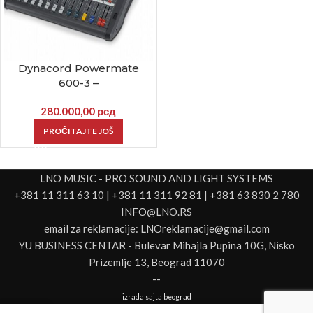
Dynacord Powermate
600-3 –
280.000,00
рсд
PROČITAJTE JOŠ
LNO MUSIC - PRO SOUND AND LIGHT SYSTEMS
+381 11 311 63 10 | +381 11 311 92 81 | +381 63 830 2 780
INFO@LNO.RS
email za reklamacije: LNOreklamacije@gmail.com
YU BUSINESS CENTAR - Bulevar Mihajla Pupina 10G, Nisko
Prizemlje 13, Beograd 11070
--
izrada sajta beograd
0