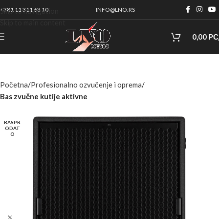
+381 11 311 63 10
INFO@LNO.RS
Skip to navigation
Skip to main content
0,00
РС
Početna
Profesionalno ozvučenje i oprema
Bas zvučne kutije aktivne
RASPR
ODAT
O