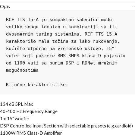
Opis
RCF TTS 15-A je kompaktan sabvufer modul 
velike snage idealan u kombinaciji sa TT+ 
dvosmernim turing sistemima. RCF TTS 15-A 
karakteriše mala težina za lako rukovanje, 
kućište otporno na vremenske uslove, 15” 
vufer koji pokreće RMS SMPS klasa-D pojačalo 
od 1100 vati sa punim DSP i RDNet mrežnim 
mogućnostima

134 dB SPL Max
40-400 Hz Frequency Range
1 x 15″ woofer
DSP Controlled Input Section with selectable presets (e.g.cardioid)
1100W RMS Class-D Amplifier