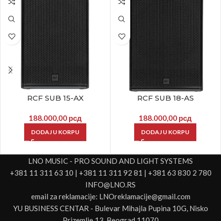
RCF SUB 15-AX
RCF SUB 18-AS
188.000,00
рсд
188.000,00
рсд
DODAJ U KORPU
DODAJ U KORPU
LNO MUSIC - PRO SOUND AND LIGHT SYSTEMS
+381 11 311 63 10 | +381 11 311 92 81 | +381 63 830 2 780
INFO@LNO.RS
email za reklamacije: LNOreklamacije@gmail.com
YU BUSINESS CENTAR - Bulevar Mihajla Pupina 10G, Nisko
Prizemlje 13, Beograd 11070