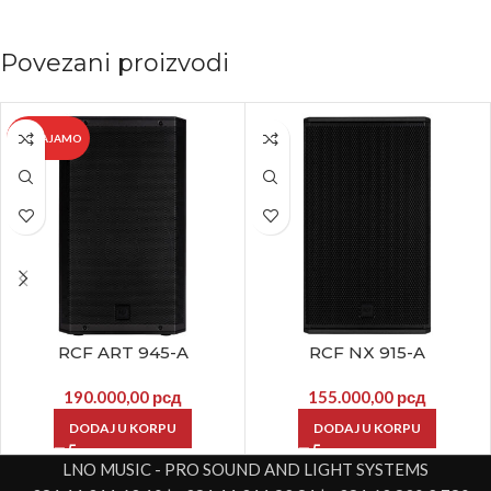
Povezani proizvodi
IZDVAJAMO
RCF ART 945-A
RCF NX 915-A
190.000,00
рсд
155.000,00
рсд
DODAJ U KORPU
DODAJ U KORPU
LNO MUSIC - PRO SOUND AND LIGHT SYSTEMS