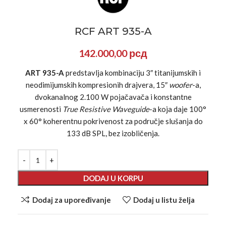
RCF ART 935-A
142.000,00
рсд
ART 935-A
predstavlja kombinaciju 3″ titanijumskih i
neodimijumskih kompresionih drajvera, 15″
woofer
-a,
dvokanalnog 2.100 W pojačavača i konstantne
usmerenosti
True Resistive Waveguide
-a koja daje 100°
x 60° koherentnu pokrivenost za područje slušanja do
133 dB SPL, bez izobličenja.
DODAJ U KORPU
Dodaj za upoređivanje
Dodaj u listu želja