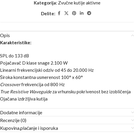
Kategorija:
Zvučne kutije aktivne
Delite:
Opis
Karakteristike:
SPL do 133 dB
Pojačavač D klase snage 2.100 W
Linearni frekvencijski odziv od 45 do 20.000 Hz
Široka konstantna usmerenost 100° x 60°
Crossover
frekvencija od 800 Hz
True Resistive Waveguide
za vrhunsku pokrivenost bez izobličenja
Ojačana izdržljiva kutija
Dodatne informacije
Recenzije (0)
Kupovina,plaćanje i isporuka