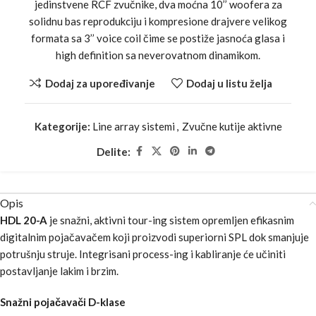
jedinstvene RCF zvučnike, dva moćna 10’’ woofera za
solidnu bas reprodukciju i kompresione drajvere velikog
formata sa 3’’ voice coil čime se postiže jasnoća glasa i
high definition sa neverovatnom dinamikom.
Dodaj za upoređivanje
Dodaj u listu želja
Kategorije:
Line array sistemi
,
Zvučne kutije aktivne
Delite:
Opis
HDL 20-A
je snažni, aktivni tour-ing sistem opremljen efikasnim
digitalnim pojačavačem koji proizvodi superiorni SPL dok smanjuje
potrušnju struje. Integrisani process-ing i kabliranje će učiniti
postavljanje lakim i brzim.
Snažni pojačavači D-klase