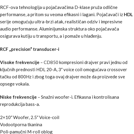
RCF-ova tehnologija u pojačavačima D-klase pruža odlične
performanse, a pritom su veoma efikasni i lagani. Pojačavači iz
HDL
serije omogućuju ultra-brzi atak, realističan odziv i impresivne
audio performanse. Aluminijumska struktura oko pojačavača
osigurava kutiju u transportu, a i pomaže u hlađenju.
RCF „precision“ transducer-i
Visoke frekvencije
–
CD850
kompresioni drajver pravi jednu od
ključnih prednosti HDL 20-A, 3″ voice coil omogućava crossover
tačku od 800Hz i zbog toga ovaj drajver može da proizvede sve
opsege vokala.
Niske frekvencije
– Snažni woofer-i. Efikasna i kontrolisana
reprodukcija bass-a.
2×10″ Woofer, 2.5″ Voice-coil
Vodootporna tkanina
Poli-pamučni M-roll oblog