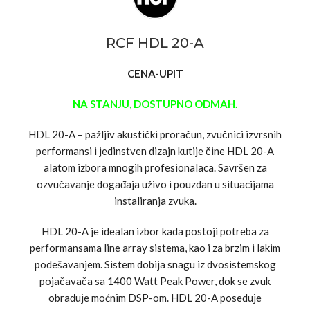
RCF HDL 20-A
CENA-UPIT
NA STANJU, DOSTUPNO ODMAH.
HDL 20-A – pažljiv akustički proračun, zvučnici izvrsnih
performansi i jedinstven dizajn kutije čine HDL 20-A
alatom izbora mnogih profesionalaca. Savršen za
ozvučavanje događaja uživo i pouzdan u situacijama
instaliranja zvuka.
HDL 20-A je idealan izbor kada postoji potreba za
performansama line array sistema, kao i za brzim i lakim
podešavanjem. Sistem dobija snagu iz dvosistemskog
pojačavača sa 1400 Watt Peak Power, dok se zvuk
obrađuje moćnim DSP-om. HDL 20-A poseduje