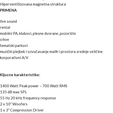
Hiperventilizovana magnetna struktura
PRIMENA
live sound
rental
mobilni PA, klubovi, plesne dvorane, pozorište
crkve
tematski parkovi
muzički plejbek i ozvučavanje malih i prostora srednje veličine
korporativni A/V
Kljucne karakteristike:
1400 Watt Peak power – 700 Watt RMS
135 dB max SPL
55 Hz 20 kHz frequency response
2 x 10″ Woofers
1 x 3″ Compression Driver